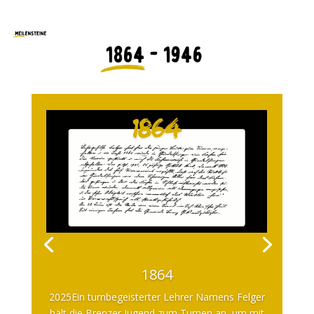
1864
2025Ein turnbegeisterter Lehrer Namens Felger
hält die Brenzer Jugend zum Turnen an, um mit