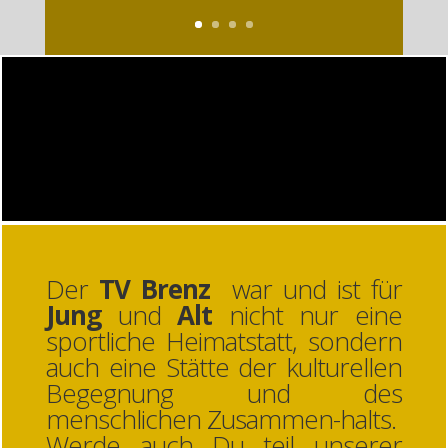
Der
TV Brenz
war und ist für
Jung
und
Alt
nicht nur eine
sportliche Heimatstatt, sondern
auch eine Stätte der kulturellen
Begegnung und des
menschlichen Zusammen-halts.
Werde auch Du teil unserer